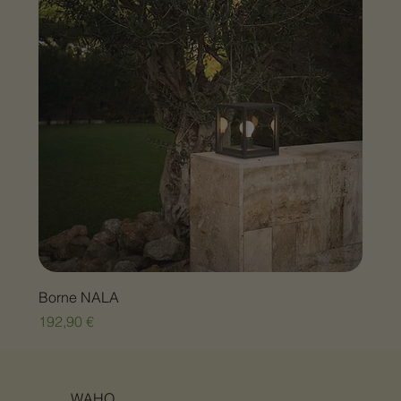
Borne NALA
Prix
192,90 €
WAHO