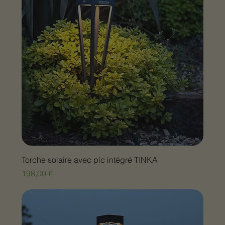
Torche solaire avec pic intégré TINKA
Prix
198,00 €