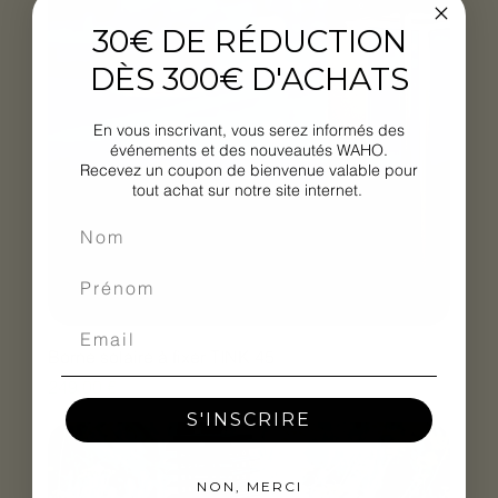
30€ DE RÉDUCTION
DÈS 300€ D'ACHATS
En vous inscrivant, vous serez informés des
événements et des nouveautés WAHO.
Recevez un coupon de bienvenue valable pour
tout achat sur notre site internet.
Borne solaire à fixer TINK 45
Prix
249,00 €
S'INSCRIRE
NON, MERCI