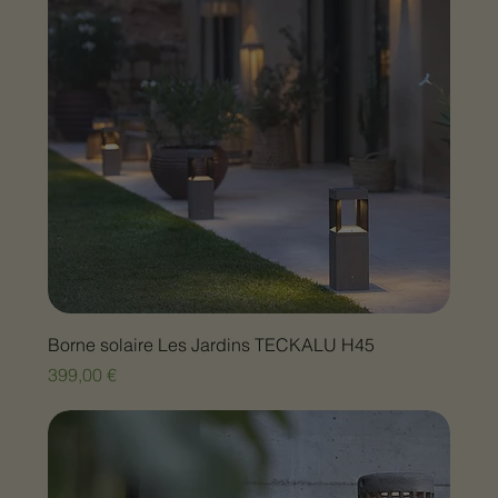
Borne solaire Les Jardins TECKALU H45
Prix
399,00 €