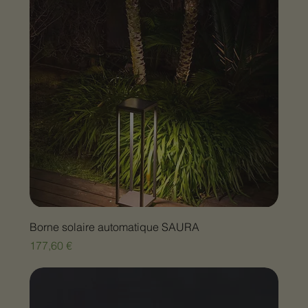
Borne solaire automatique SAURA
Prix
177,60 €