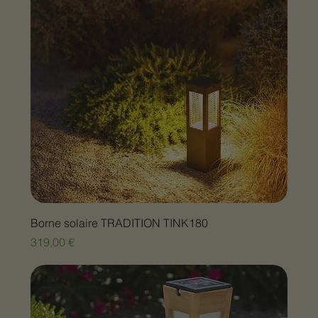
Borne solaire TRADITION TINK180
Prix
319,00 €