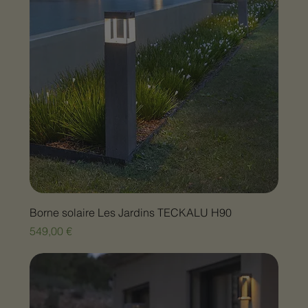
Borne solaire Les Jardins TECKALU H90
Prix
549,00 €