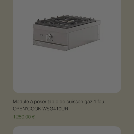
Module à poser table de cuisson gaz 1 feu
OPEN'COOK WSG410UR
Prix
1 250,00 €