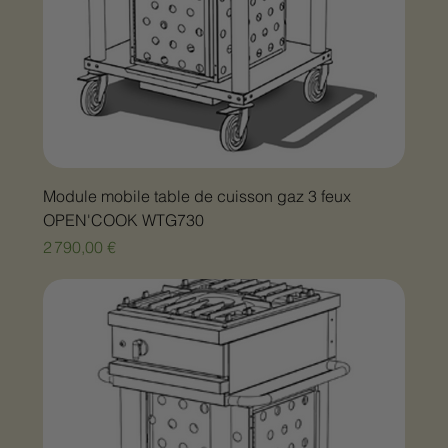
Module mobile table de cuisson gaz 3 feux
OPEN'COOK WTG730
Prix
2 790,00 €