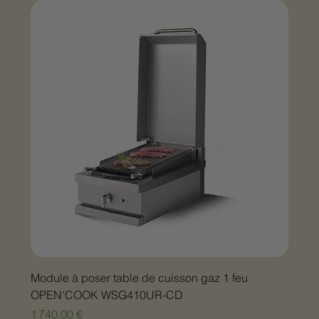
Module à poser table de cuisson gaz 1 feu
OPEN'COOK WSG410UR-CD
Prix
1 740,00 €