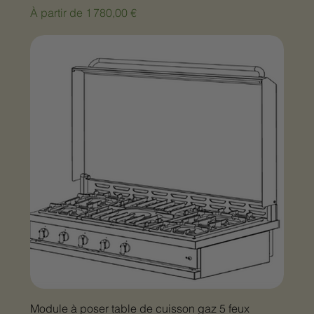
Prix promotionnel
À partir de
1 780,00 €
Module à poser table de cuisson gaz 5 feux