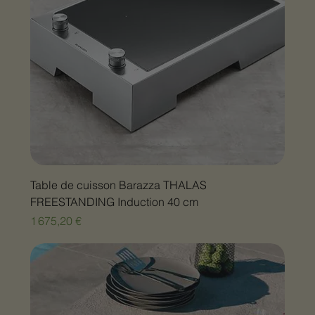
Table de cuisson Barazza THALAS
FREESTANDING Induction 40 cm
Prix
1 675,20 €