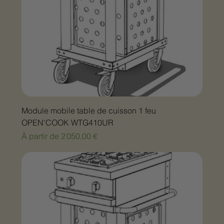
Module mobile table de cuisson 1 feu
OPEN'COOK WTG410UR
Prix promotionnel
À partir de
2 050,00 €