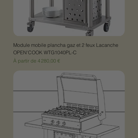
Module mobile plancha gaz et 2 feux Lacanche
OPEN'COOK WTG1040PL-C
Prix promotionnel
À partir de
4 280,00 €