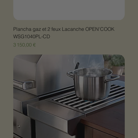
Plancha gaz et 2 feux Lacanche OPEN'COOK
WSG1040PL-CD
Prix
3 150,00 €