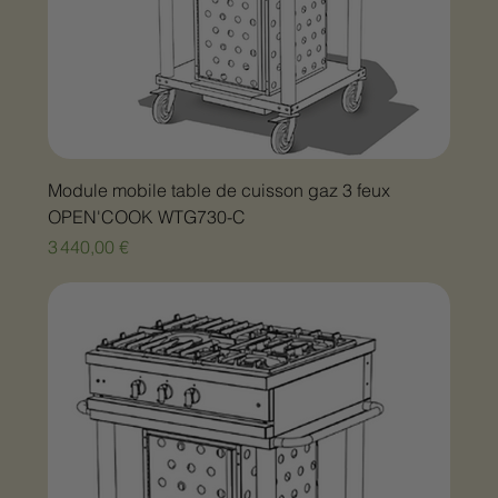
Module mobile table de cuisson gaz 3 feux
OPEN'COOK WTG730-C
Prix
3 440,00 €