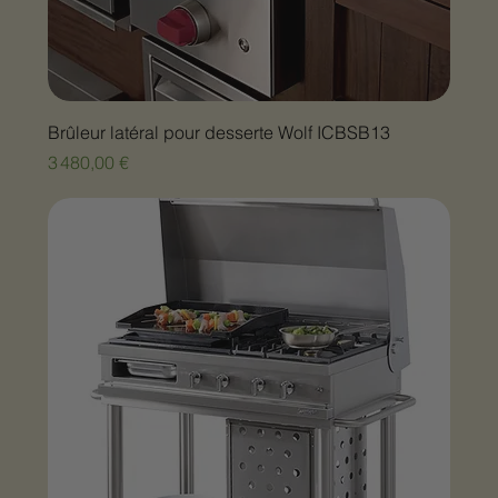
Brûleur latéral pour desserte Wolf ICBSB13
Prix
3 480,00 €