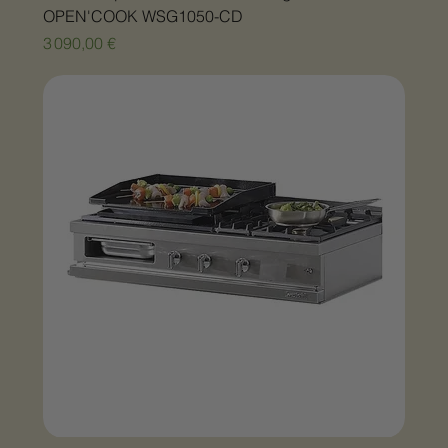
OPEN'COOK WSG1050-CD
Prix
3 090,00 €