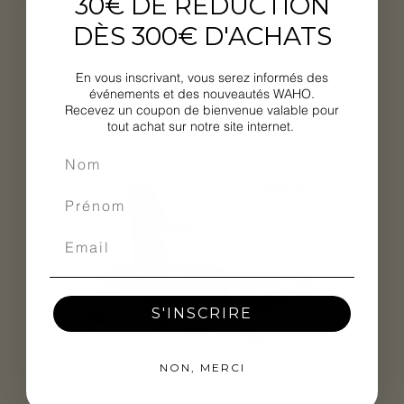
30€ DE RÉDUCTION
DÈS 300€ D'ACHATS
Plancha gaz et 2 feux Lacanche OPEN'COOK
WSG1040PL
En vous inscrivant, vous serez informés des
Prix
2 590,00 €
événements et des nouveautés WAHO.
Recevez un coupon de bienvenue valable pour
tout achat sur notre site internet.
S'INSCRIRE
NON, MERCI