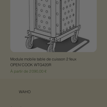
Module mobile table de cuisson 2 feux
OPEN'COOK WTG420R
Prix promotionnel
À partir de
2 090,00 €
WAHO