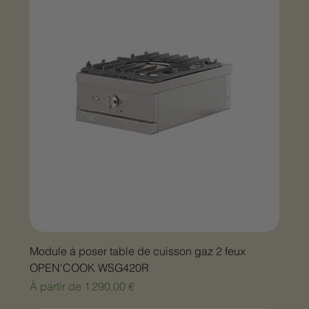
Module à poser table de cuisson gaz 2 feux
OPEN'COOK WSG420R
Prix promotionnel
À partir de
1 290,00 €