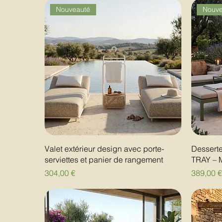
Nouveauté
Nouve
Valet extérieur design avec porte-
Desserte
serviettes et panier de rangement
TRAY – M
Prix
Prix
304,00 €
389,00 