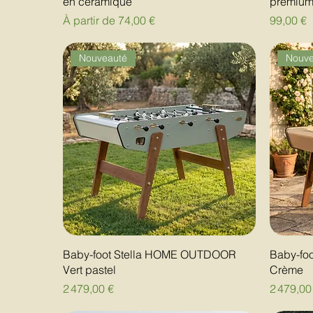
en céramique
premium
Prix promotionnel
Prix
À partir de
74,00 €
99,00 €
Nouveauté
Nouve
Baby-foot Stella HOME OUTDOOR
Baby-fo
Vert pastel
Crème
Prix
Prix
2 479,00 €
2 479,00