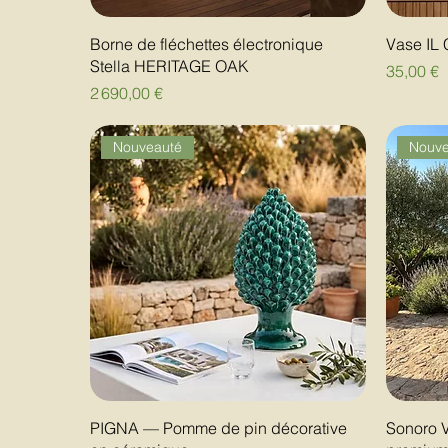
Borne de fléchettes électronique
Vase IL
Stella HERITAGE OAK
Prix
35,00 €
Prix
2 690,00 €
Nouveauté
Nouve
PIGNA — Pomme de pin décorative
Sonoro V