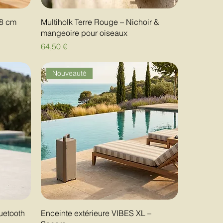
18 cm
Multiholk Terre Rouge – Nichoir &
mangeoire pour oiseaux
Prix
64,50 €
Nouveauté
uetooth
Enceinte extérieure VIBES XL –