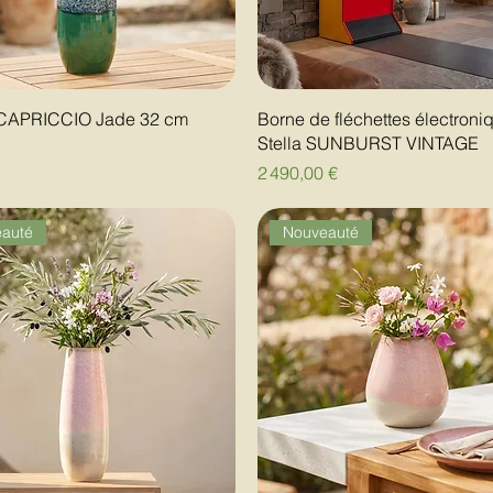
 CAPRICCIO Jade 32 cm
Borne de fléchettes électroni
Stella SUNBURST VINTAGE
Prix
2 490,00 €
auté
Nouveauté