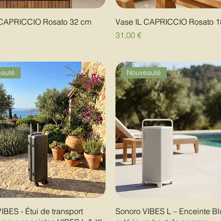
 CAPRICCIO Rosato 32 cm
Vase IL CAPRICCIO Rosato 
Prix
31,00 €
auté
Nouveauté
IBES - Étui de transport
Sonoro VIBES L – Enceinte Bl