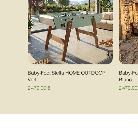
Baby-Foot Stella HOME OUTDOOR
Baby-Fo
Vert
Blanc
Prix
Prix
2 479,00 €
2 479,00