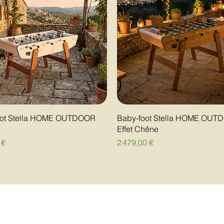
ot Stella HOME OUTDOOR
Baby-foot Stella HOME OUT
Effet Chêne
Prix
 €
2 479,00 €