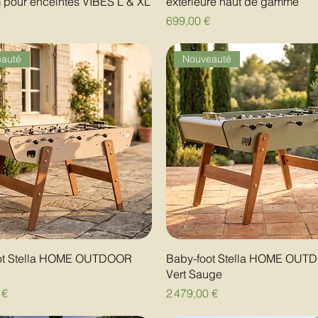
 pour enceintes VIBES L & XL
extérieure haut de gamme
Prix
699,00 €
auté
Nouveauté
ot Stella HOME OUTDOOR
Baby-foot Stella HOME OUT
Vert Sauge
Prix
 €
2 479,00 €