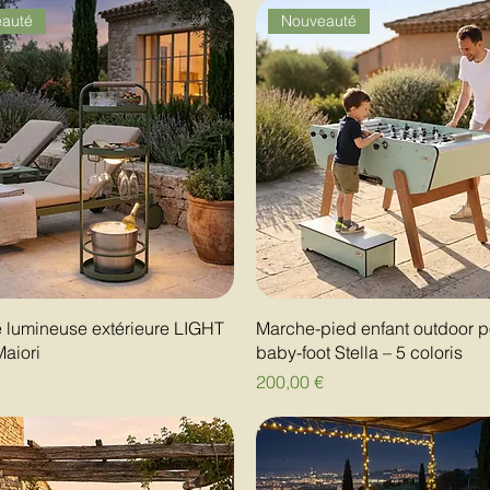
auté
Nouveauté
 lumineuse extérieure LIGHT
Marche-pied enfant outdoor p
aiori
baby-foot Stella – 5 coloris
Prix
€
200,00 €