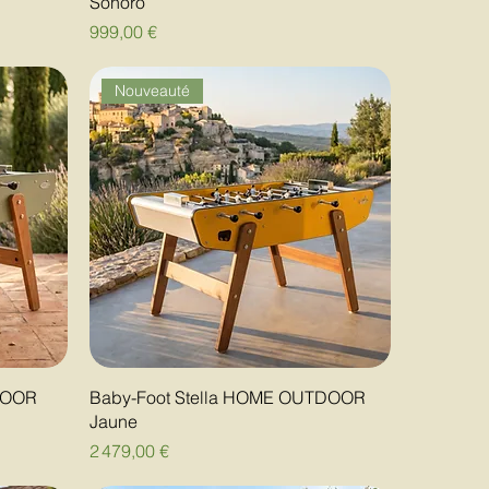
Sonoro
Prix
999,00 €
Nouveauté
DOOR
Baby-Foot Stella HOME OUTDOOR
Jaune
Prix
2 479,00 €