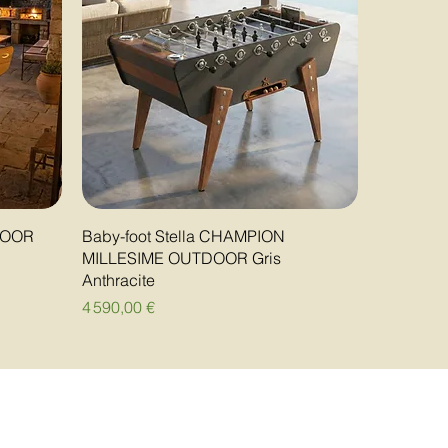
DOOR
Baby-foot Stella CHAMPION
MILLESIME OUTDOOR Gris
Anthracite
Prix
4 590,00 €