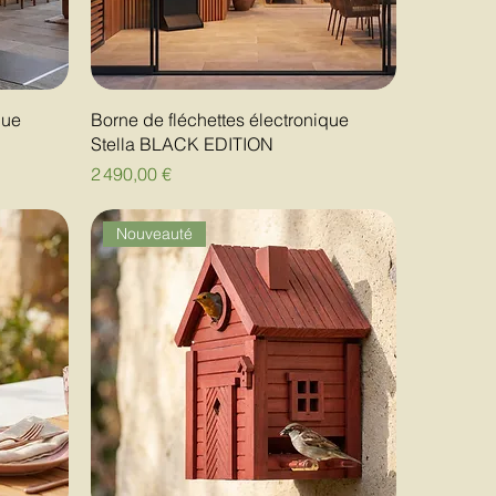
que
Borne de fléchettes électronique
Stella BLACK EDITION
Prix
2 490,00 €
Nouveauté