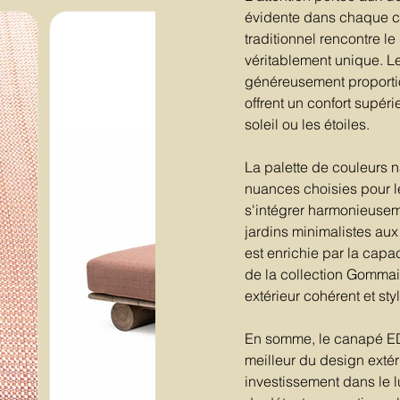
évidente dans chaque co
traditionnel rencontre 
véritablement unique. Le
généreusement proporti
offrent un confort supéri
soleil ou les étoiles.
La palette de couleurs na
nuances choisies pour 
s'intégrer harmonieusem
jardins minimalistes aux
est enrichie par la cap
de la collection Gommai
extérieur cohérent et styl
En somme, le canapé EDG
meilleur du design extér
investissement dans le 