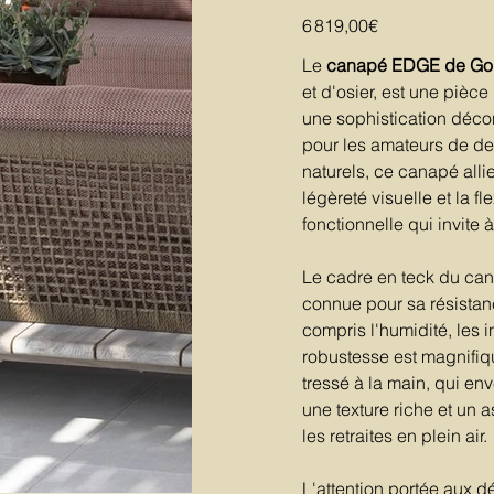
PE-
AW
Prix
6 819,00€
Le
canapé EDGE de Go
et d'osier, est une pièc
une sophistication décon
pour les amateurs de de
naturels, ce canapé alli
légèreté visuelle et la fl
fonctionnelle qui invite à
Le cadre en teck du can
connue pour sa résistanc
compris l'humidité, les i
robustesse est magnifiqu
tressé à la main, qui en
une texture riche et un 
les retraites en plein air.
L'attention portée aux 