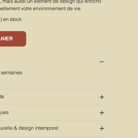
, mais aussi un élément de design qui enrichit
nellement votre environnement de vie.
s) en stock
ANIER
6 semaines.
té
ques
urelle & design intemporel