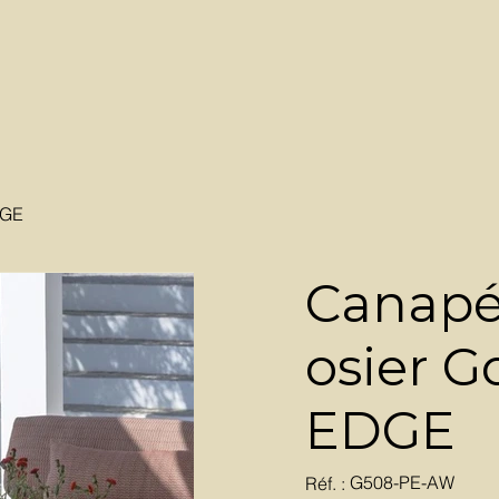
DGE
Canapé 
osier 
EDGE
SKU
G508-PE-AW
Réf. :
G508-