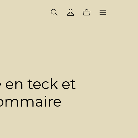
en teck et
Gommaire