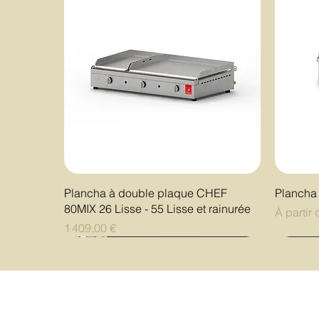
Aperçu rapide
Plancha à double plaque CHEF
Plancha
80MIX 26 Lisse - 55 Lisse et rainurée
Prix pro
À partir
Prix
1 409,00 €