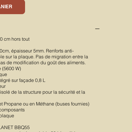
ANIER
0 cm hors tout
0cm, épaisseur 5mm. Renforts anti-
e sur la plaque. Pas de migration entre la
pas de modification du goût des aliments.
e (5600 W)
ique
ntégré sur façade 0,8 L
eur
olé de la structure pour la sécurité et la
et Propane ou en Méthane (buses fournies)
s composants
 plaque
 PLANET BBQ55