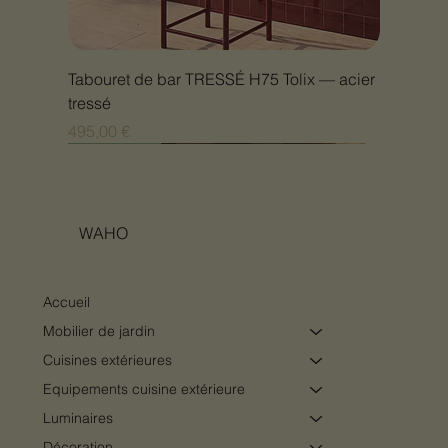
Tabouret de bar TRESSÉ H75 Tolix — acier
tressé
Prix
495,00 €
Nouveauté
Nouveauté
Nouveauté
Nouveauté
Nouveauté
Nouveauté
Nouveauté
Nouveauté
Nouveauté
Nouveauté
Nouveauté
Nouveauté
Nouveauté
Nouveauté
WAHO
Accueil
Mobilier de jardin
Cuisines extérieures
Equipements cuisine extérieure
Luminaires
Décoration