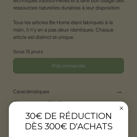
techniques traditionnelles et à faire bon usage des
ressources naturelles durables à leur disposition.
Tous les articles Be Home étant fabriqués à la
main, il n’y en a pas deux identiques. Chaque
article est distinct et unique.
Sous 15 jours
Précommander
Caractéristiques
Dimensions : ø 38 x 5 cm
30€ DE RÉDUCTION
Marque
DÈS 300€ D'ACHATS
Délai de livraison