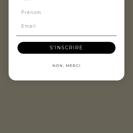
Accessoires, textiles, plantes et
objets design : trouvez l’inspiration
pour embellir votre terrasse ou
jardin.
S'INSCRIRE
NON, MERCI
Décoration
Comment entretenir votre mobilier
outdoor ? Quels matériaux choisir
? Comment optimiser
l’aménagement de votre espace
extérieur ? Retrouvez nos astuces