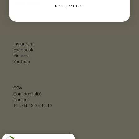
Carte cadeau
NON, MERCI
Instagram
Facebook
Pinterest
YouTube
CGV
Confidentialité
Contact
Tél :
04.13.39.14.13