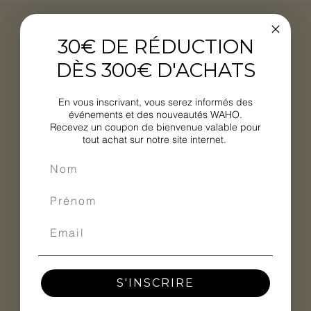
WAHO
30€ DE RÉDUCTION
DÈS 300€ D'ACHATS
Accueil
En vous inscrivant, vous serez informés des
Mobilier de jardin
événements et des nouveautés WAHO.
Recevez un coupon de bienvenue valable pour
Cuisines extérieures
tout achat sur notre site internet.
Equipements cuisine extérieure
Luminaires
Décoration
Art de la table
À propos de WAHO
Notre expertise
Nos réalisations
Nos marques
S'INSCRIRE
Conseils & Evénements
Blog