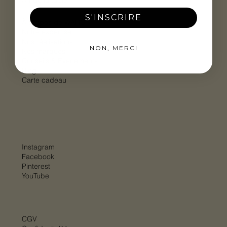
Art de la table
S'INSCRIRE
À propos de WAHO
Notre expertise
Nos réalisations
NON, MERCI
Nos marques
Conseils & Evénements
Blog
Carte cadeau
Instagram
Facebook
Pinterest
YouTube
CGV