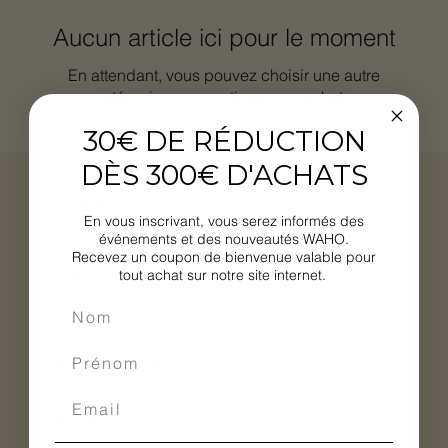
Aucun article ici pour le moment
En attendant, vous pouvez choisir une autre
catégorie pour continuer vos achats.
30€ DE RÉDUCTION
DÈS 300€ D'ACHATS
WAHO
En vous inscrivant, vous serez informés des
événements et des nouveautés WAHO.
Recevez un coupon de bienvenue valable pour
Accueil
tout achat sur notre site internet.
Mobilier de jardin
Cuisines extérieures
Equipements cuisine extérieure
Luminaires
Décoration