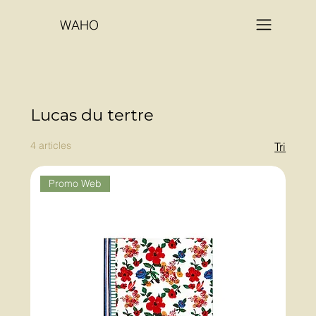
WAHO
Lucas du tertre
4 articles
Tri
Promo Web