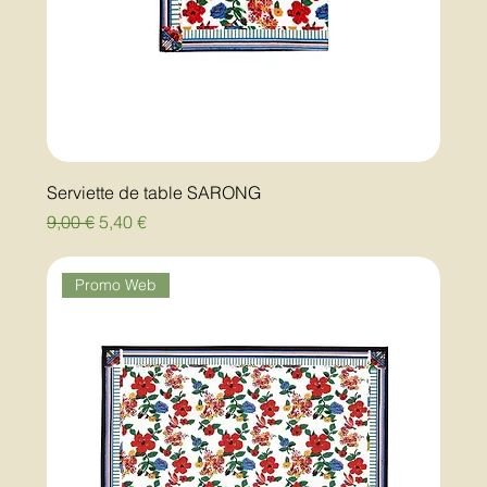
Serviette de table SARONG
Prix original
Prix promotionnel
9,00 €
5,40 €
Promo Web