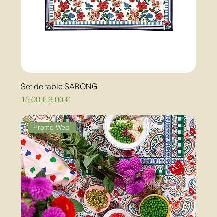
Set de table SARONG
Prix original
Prix promotionnel
15,00 €
9,00 €
Promo Web