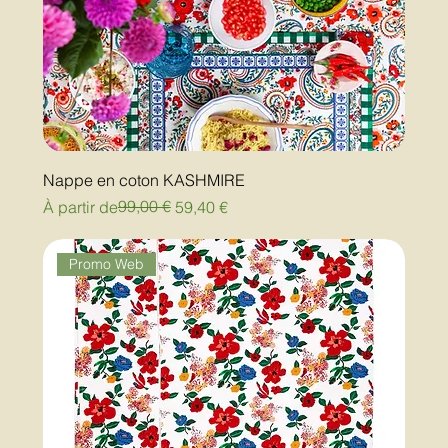
Nappe en coton KASHMIRE
Prix original
Prix promotionnel
99,00 €
À partir de
59,40 €
Promo Web