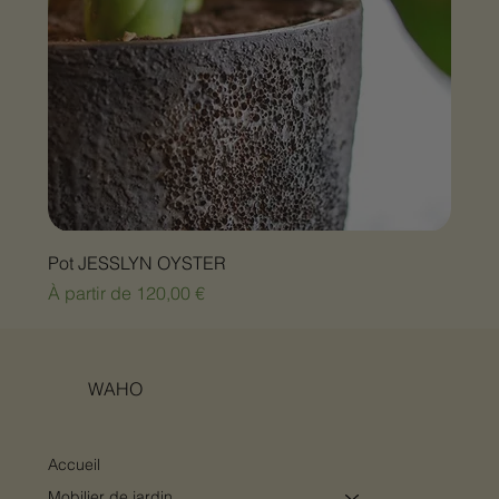
Pot JESSLYN OYSTER
Prix promotionnel
À partir de
120,00 €
WAHO
Accueil
Mobilier de jardin