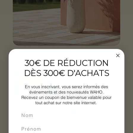
Pot NAX – Travertine Beige
30€ DE RÉDUCTION
Prix promotionnel
À partir de
141,60 €
DÈS 300€ D'ACHATS
Nouveauté
En vous inscrivant, vous serez informés des
événements et des nouveautés WAHO.
Recevez un coupon de bienvenue valable pour
tout achat sur notre site internet.