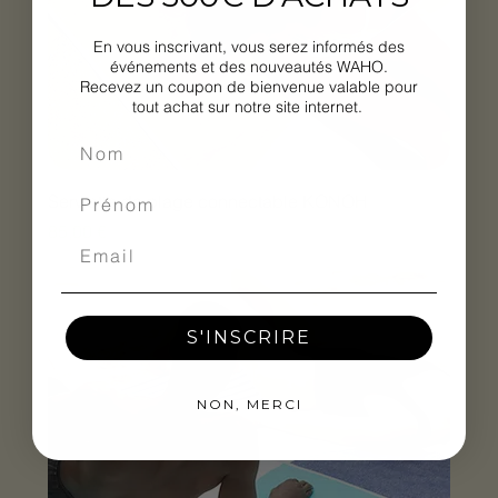
En vous inscrivant, vous serez informés des
événements et des nouveautés WAHO.
Recevez un coupon de bienvenue valable pour
tout achat sur notre site internet.
Serviette de plage connectable KONOH
Prix
85,00 €
S'INSCRIRE
NON, MERCI