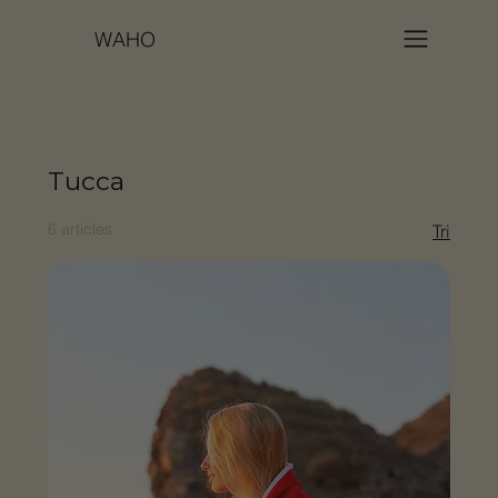
WAHO
Tucca
6 articles
Tri