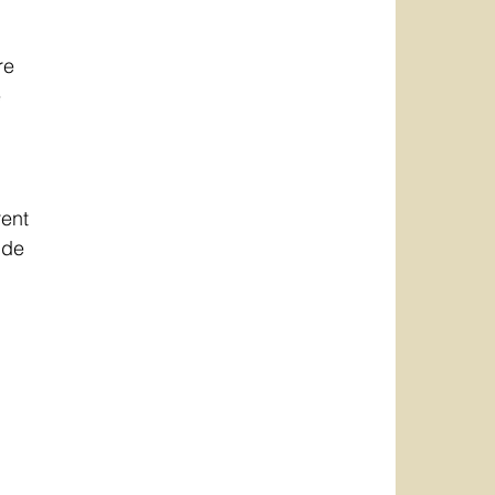
 
re 
 
ent 
 de 