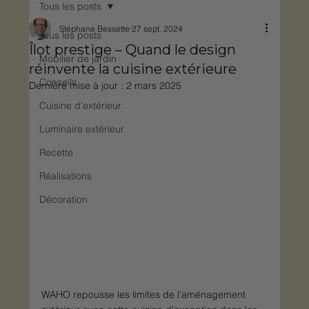
Tous les posts
Stéphane Bessette
27 sept. 2024
Tous les posts
Îlot prestige – Quand le design
Mobilier de jardin
réinvente la cuisine extérieure
Conseils
Dernière mise à jour :
2 mars 2025
Cuisine d'extérieur
Luminaire extérieur
Recette
Réalisations
Décoration
WAHO repousse les limites de l’aménagement 