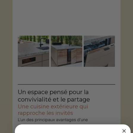
Un espace pensé pour la 
convivialité et le partage
Une cuisine extérieure qui 
rapproche les invités
L’un des principaux avantages d’une 
configuration en îlot est sa capacité à transformer 
la cuisine en un véritable espace de rencontre. 