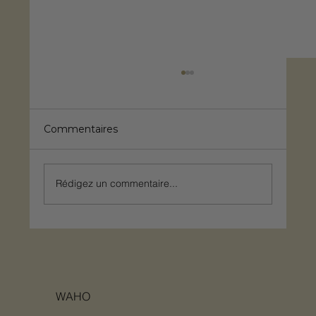
Commentaires
Rédigez un commentaire...
À Eygalières, une cuisine extérieure
sur-mesure entre art de vivre
provençal et haute performance
WAHO