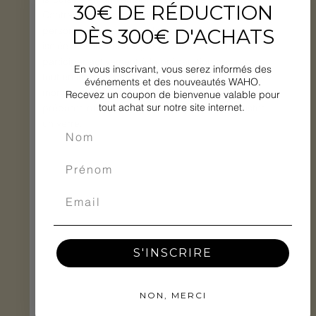
30€ DE RÉDUCTION
Contrairement aux cuisines traditionnelles où la 
personne en charge de la préparation est souvent 
DÈS 300€ D'ACHATS
isolée, cet îlot central permet aux hôtes de 
participer activement à la préparation des repas 
En vous inscrivant, vous serez informés des
tout en interagissant avec leurs invités. Tout le 
événements et des nouveautés WAHO.
monde se réunit autour de l’îlot, qu’il s’agisse de 
Recevez un coupon de bienvenue valable pour
tout achat sur notre site internet.
préparer, de cuisiner ou de simplement déguster 
un verre.
S'INSCRIRE
NON, MERCI