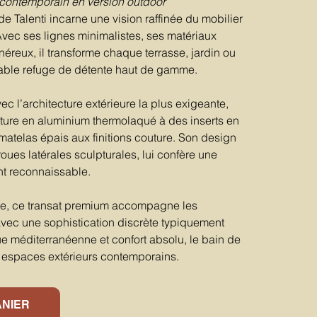
 contemporain en version outdoor
e Talenti incarne une vision raffinée du mobilier
vec ses lignes minimalistes, ses matériaux
néreux, il transforme chaque terrasse, jardin ou
table refuge de détente haut de gamme.
c l’architecture extérieure la plus exigeante,
ure en aluminium thermolaqué à des inserts en
matelas épais aux finitions couture. Son design
oues latérales sculpturales, lui confère une
t reconnaissable.
e, ce transat premium accompagne les
vec une sophistication discrète typiquement
que méditerranéenne et confort absolu, le bain de
 espaces extérieurs contemporains.
ANIER