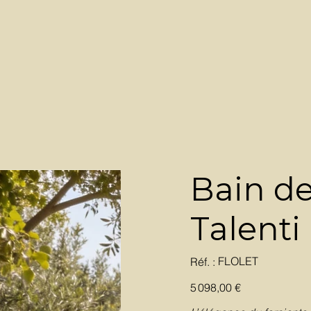
Bain de
Talenti
SKU
FLOLET
Réf. :
FLOLET
Prix
5 098,00 €