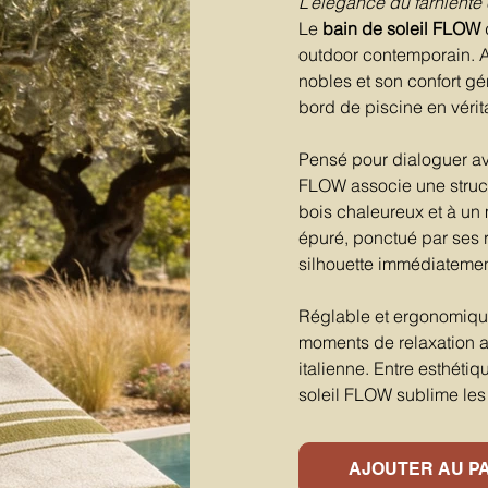
L’élégance du farniente
Le
bain de soleil FLOW
d
outdoor contemporain. A
nobles et son confort gé
bord de piscine en véri
Pensé pour dialoguer ave
FLOW associe une struct
bois chaleureux et à un 
épuré, ponctué par ses r
silhouette immédiatemen
Réglable et ergonomiqu
moments de relaxation a
italienne. Entre esthéti
soleil FLOW sublime les
AJOUTER AU P