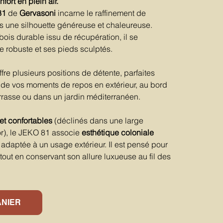
fort en plein air.
81
de
Gervasoni
incarne le raffinement de
vers une silhouette généreuse et chaleureuse.
bois durable issu de récupération, il se
re robuste et ses pieds sculptés.
fre plusieurs positions de détente, parfaites
t de vos moments de repos en extérieur, au bord
errasse ou dans un jardin méditerranéen.
et confortables
(déclinés dans une large
r), le JEKO 81 associe
esthétique coloniale
adaptée à un usage extérieur. Il est pensé pour
 tout en conservant son allure luxueuse au fil des
ANIER