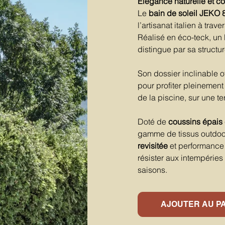
Élégance naturelle et con
Le
bain de soleil JEKO 
l’artisanat italien à tra
Réalisé en éco-teck, un 
distingue par sa structu
Son dossier inclinable of
pour profiter pleinemen
de la piscine, sur une t
Doté de
coussins épais 
gamme de tissus outdoo
revisitée
et performance 
résister aux intempéries
saisons.
AJOUTER AU P