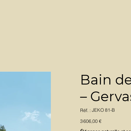
Bain de
– Gerva
SKU
JEKO 81-B
Réf. :
JEKO
81-
B
Prix
3 606,00 €