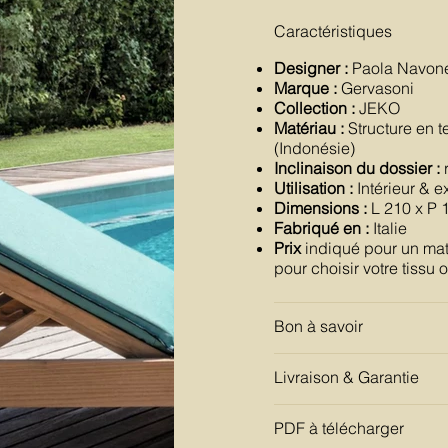
Caractéristiques
Designer :
Paola Navon
Marque :
Gervasoni
Collection :
JEKO
Matériau :
Structure en t
(Indonésie)
Inclinaison du dossier :
r
Utilisation :
Intérieur & e
Dimensions :
L 210 x P 
Fabriqué en :
Italie
Prix
indiqué pour un mat
pour choisir votre tissu
Bon à savoir
Livraison & Garantie
PDF à télécharger