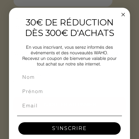
Bain de soleil VALTECK
30€ DE RÉDUCTION
Prix
989,00 €
DÈS 300€ D'ACHATS
Bain de soleil empilable en teck avec assise et
dossier en batyline (couleur ardoise ou taupe),
En vous inscrivant, vous serez informés des
roues arrières pour faciliter son déplacement et
événements et des nouveautés WAHO.
Recevez un coupon de bienvenue valable pour
tablette escamotable latérale.
tout achat sur notre site internet.
Couleur batyline
AJOUTER AU PANIER
S'INSCRIRE
Caractéristiques