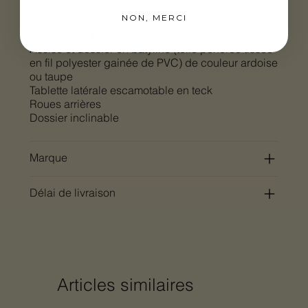
Dimensions : 200 x 65 x 30 cm
NON, MERCI
Poids : 19 kg
Structure en teck
Assise et dossier en batyline (toile perforée tissée
en fil polyester gainée de PVC) de couleur ardoise
ou taupe
Tablette latérale escamotable en teck
Roues arrières
Dossier inclinable
Marque
Délai de livraison
Articles similaires