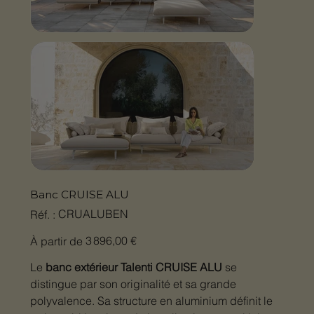
Banc CRUISE ALU
SKU
CRUALUBEN
Réf. :
CRUALUBEN
Prix
3 896,00 €
À partir de
Le
banc extérieur Talenti CRUISE ALU
se
distingue par son originalité et sa grande
polyvalence. Sa structure en aluminium définit le