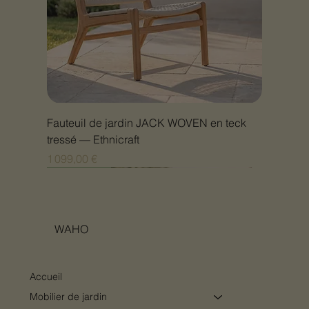
Fauteuil de jardin JACK WOVEN en teck
tressé — Ethnicraft
Prix
1 099,00 €
Nouveauté
Nouveauté
Nouveauté
Nouveauté
Nouveauté
Nouveauté
Nouveauté
Nouveauté
Nouveauté
Nouveauté
Nouveauté
Nouveauté
Nouveauté
Nouveauté
WAHO
Accueil
Mobilier de jardin