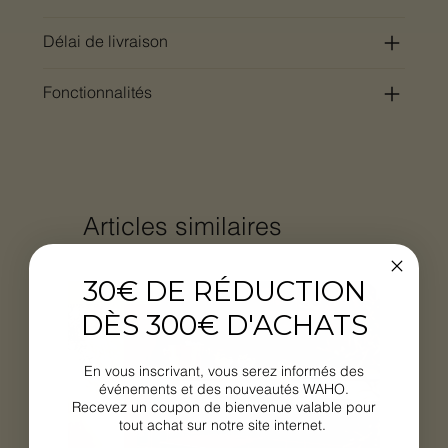
Délai de livraison
Fonctionnalités
Articles similaires
30€ DE RÉDUCTION
Nouveauté
DÈS 300€ D'ACHATS
En vous inscrivant, vous serez informés des
événements et des nouveautés WAHO.
Recevez un coupon de bienvenue valable pour
tout achat sur notre site internet.