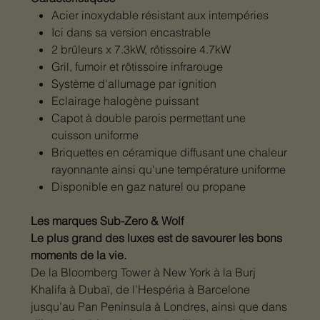
Acier inoxydable résistant aux intempéries
Ici dans sa version encastrable
2 b
rûleurs
x 7.3kW, rôtissoire 4.7kW
G
ril,
fumoir
et rôtissoire infrarouge
Système d'allumage
par ignition
Eclairage halogène puissant
Capot à double
parois
permet
tant
une
cuisson
uniforme
B
riquette
s
en céramique
diffusant une chaleur
rayonnante ainsi qu'une température uniforme
D
isponible en ga
z
naturel ou propane
Les marques Sub-Zero & Wolf
Le plus grand des luxes est de savourer les bons
moments de la vie.
De la Bloomberg Tower à New York à la Burj
Khalifa à Dubaï, de l’Hespéria à Barcelone
jusqu’au Pan Peninsula à Londres, ainsi que dans