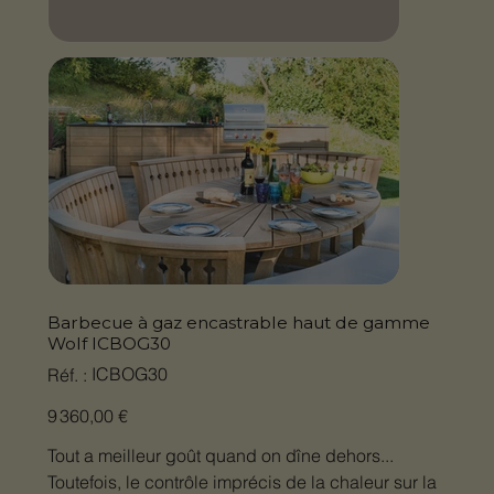
Barbecue à gaz encastrable haut de gamme
Wolf ICBOG30
SKU
ICBOG30
Réf. :
ICBOG30
Prix
9 360,00 €
Tout a meilleur goût quand on dîne dehors...
Toutefois, le contrôle imprécis de la chaleur sur la