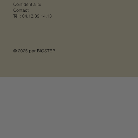
Confidentialité
Contact
Tél :
04.13.39.14.13
© 2025 par
BIGSTEP