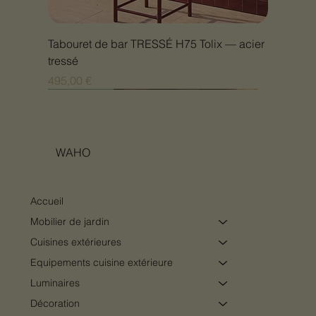
Tabouret de bar TRESSÉ H75 Tolix — acier
tressé
Prix
495,00 €
Nouveauté
Nouveauté
Nouveauté
Nouveauté
Nouveauté
Nouveauté
Nouveauté
Nouveauté
Nouveauté
Nouveauté
Nouveauté
Nouveauté
Nouveauté
Nouveauté
WAHO
Accueil
Mobilier de jardin
Cuisines extérieures
Equipements cuisine extérieure
Luminaires
Décoration