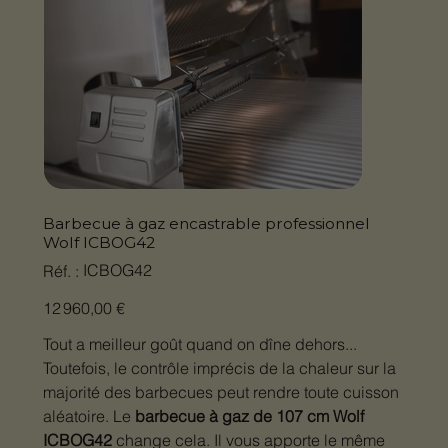
Barbecue à gaz encastrable professionnel
Wolf ICBOG42​
SKU
ICBOG42
Réf. :
ICBOG42
Prix
12 960,00 €
Tout a meilleur goût quand on dîne dehors...
Toutefois, le contrôle imprécis de la chaleur sur la
majorité des barbecues peut rendre toute cuisson
aléatoire. Le
barbecue à gaz de 107 cm Wolf
ICBOG42
change cela. Il vous apporte le même