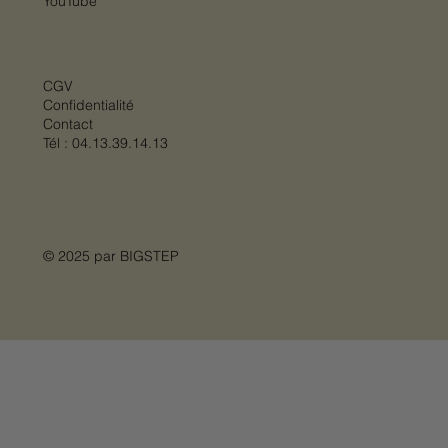
YouTube
CGV
Confidentialité
Contact
Tél :
04.13.39.14.13
© 2025 par
BIGSTEP