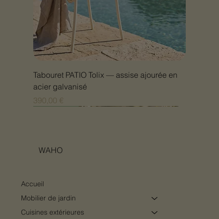
Tabouret PATIO Tolix — assise ajourée en
acier galvanisé
Prix
390,00 €
Nouveauté
Nouveauté
Nouveauté
Nouveauté
Nouveauté
Nouveauté
Nouveauté
Nouveauté
Nouveauté
Nouveauté
Nouveauté
Nouveauté
Nouveauté
Nouveauté
WAHO
Accueil
Mobilier de jardin
Cuisines extérieures