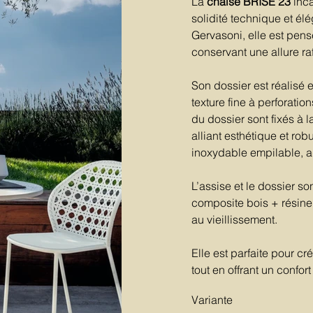
La
chaise BRISE 23
inca
solidité technique et él
Gervasoni, elle est pens
conservant une allure raff
Son dossier est réalisé
texture fine à perforati
du dossier sont fixés à l
alliant esthétique et rob
inoxydable empilable, a
L’assise et le dossier s
composite bois + résine,
au vieillissement.
Elle est parfaite pour cr
tout en offrant un confort
Variante