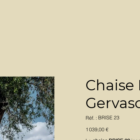
Chaise 
Gervas
SKU
BRISE 23
Réf. :
BRISE
23
Prix
1 039,00 €