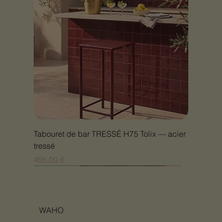
Tabouret de bar TRESSÉ H75 Tolix — acier
tressé
Prix
495,00 €
Nouveauté
Nouveauté
Nouveauté
Nouveauté
Nouveauté
Nouveauté
Nouveauté
Nouveauté
Nouveauté
Nouveauté
Nouveauté
Nouveauté
Nouveauté
Nouveauté
WAHO