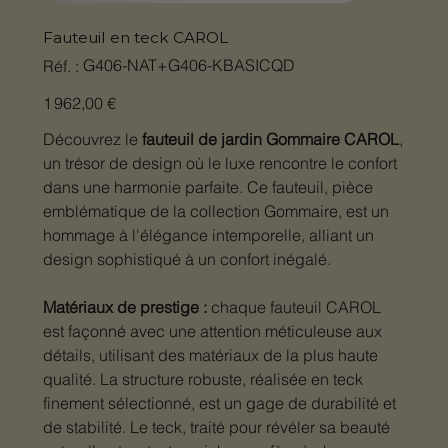
Fauteuil en teck CAROL
SKU
G406-NAT+G406-KBASICQD
Réf. :
G406-
NAT+G406-
KBASICQD
Prix
1 962,00 €
Découvrez le
fauteuil de jardin Gommaire CAROL
,
un trésor de design où le luxe rencontre le confort
dans une harmonie parfaite. Ce fauteuil, pièce
emblématique de la collection Gommaire, est un
hommage à l'élégance intemporelle, alliant un
design sophistiqué à un confort inégalé.
Matériaux de prestige :
chaque fauteuil CAROL
est façonné avec une attention méticuleuse aux
détails, utilisant des matériaux de la plus haute
qualité. La structure robuste, réalisée en teck
finement sélectionné, est un gage de durabilité et
de stabilité. Le teck, traité pour révéler sa beauté