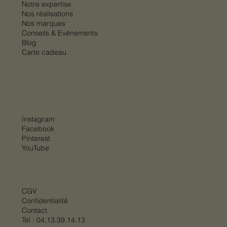
Prix
Prix
Prix
Prix
Prix
Prix
Prix
Prix
Prix
1 099,00 €
3 228,00 €
2 570,00 €
1 814,00 €
34,00 €
34,00 €
2 490,00 €
2 490,00 €
2 690,00 €
Notre expertise
Nos réalisations
Nos marques
Conseils & Evénements
Blog
Carte cadeau
Instagram
Facebook
Pinterest
YouTube
CGV
Confidentialité
Contact
Tél :
04.13.39.14.13