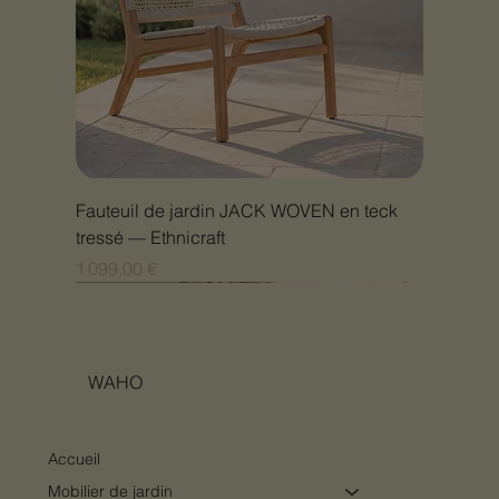
Fauteuil de jardin JACK WOVEN en teck
tressé — Ethnicraft
Prix
1 099,00 €
Nouveauté
Nouveauté
Nouveauté
Nouveauté
Nouveauté
Nouveauté
Nouveauté
Nouveauté
Nouveauté
Nouveauté
Nouveauté
Nouveauté
Nouveauté
Nouveauté
WAHO
Accueil
Mobilier de jardin