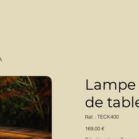
A
Lampe s
de tab
SKU
TECK400
Réf. :
TECK400
Prix
169,00 €