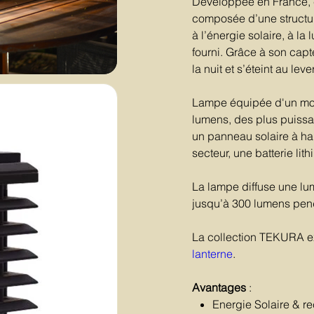
Développée en France, c
composée d’une structur
à l’énergie solaire, à la
fourni. Grâce à son capt
la nuit et s’éteint au le
Lampe équipée d'un modu
lumens, des plus puissa
un panneau solaire à ha
secteur, une batterie li
La lampe diffuse une lum
jusqu’à 300 lumens pen
La collection TEKURA e
lanterne
.
Avantages
:
Energie Solaire & 