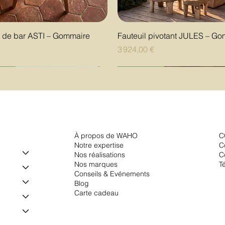
Aperçu rapide
Aperçu rapide
t de bar ASTI – Gommaire
Fauteuil pivotant JULES – G
Prix
€
3 924,00 €
uté
uté
uté
Nouveauté
Nouveauté
Nouveauté
À propos de WAHO
C
Notre expertise
C
Nos réalisations
C
Nos marques
T
Conseils & Evénements
Blog
Carte cadeau
Aperçu rapide
Aperçu rapide
Aperçu rapide
Aperçu rapide
Aperçu rapide
Aperçu rapide
 cuisson à induction outdoor
de présentation 3 niveaux
 fléchettes électronique
Plat à tarte GRANDE AL FO
Vase IL CAPRICCIO Jade 18
Borne de fléchettes électroni