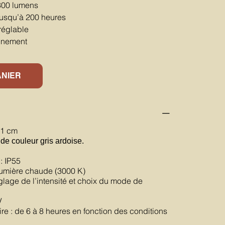
300 lumens
usqu’à 200 heures
réglable
nnement
ANIER
21 cm
de couleur gris ardoise.
: IP55
lumière chaude (3000 K)
glage de l’intensité et choix du mode de
V
e : de 6 à 8 heures en fonction des conditions