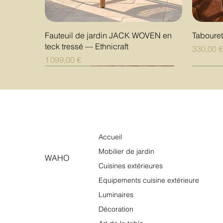
Aperçu rapide
Fauteuil de jardin JACK WOVEN en
Taboure
teck tressé — Ethnicraft
Prix
330,00 
Prix
1 099,00 €
Nouveauté
Nouveauté
Nouveauté
Nouvea
Nouvea
Nouvea
Accueil
Mobilier de jardin
WAHO
Cuisines extérieures
Equipements cuisine extérieure
Luminaires
Décoration
Aperçu rapide
Aperçu rapide
Aperçu rapide
Table de cuisson à gaz outdoor Fìama
Étagère de présentation 4 niveaux
Borne de fléchettes électronique
Table de
Étagère 
Borne de