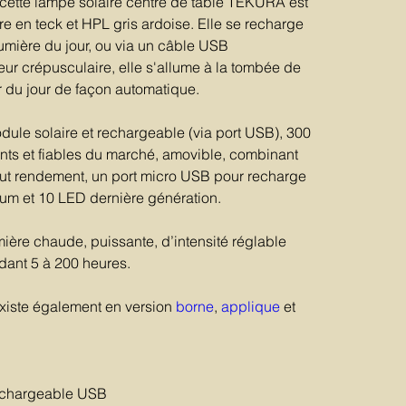
ette lampe solaire centre de table TEKURA est
e en teck et HPL gris ardoise. Elle se recharge
 lumière du jour, ou via un câble USB
eur crépusculaire, elle s'allume à la tombée de
ver du jour de façon automatique.
le solaire et rechargeable (via port USB), 300
nts et fiables du marché, amovible, combinant
ut rendement, un port micro USB pour recharge
thium et 10 LED dernière génération.
ière chaude, puissante, d’intensité réglable
dant 5 à 200 heures.
xiste également en version
borne
,
applique
et
rechargeable USB