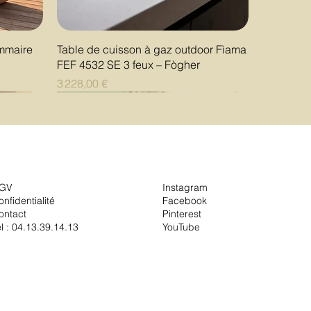
Aperçu rapide
ommaire
Table de cuisson à gaz outdoor Fìama
FEF 4532 SE 3 feux – Fògher
Prix
3 228,00 €
Nouveauté
Nouveauté
Nouveauté
GV
Instagram
onfidentialité
Facebook
ontact
Pinterest
él :
04.13.39.14.13
YouTube
Aperçu rapide
Aperçu rapide
Aperçu rapide
RNO Nude
 cm
que
Plat à tarte GRANDE AL FORNO
Vase IL CAPRICCIO Jade 32 cm
Vase IL CAPRICCIO Rosato 32 cm