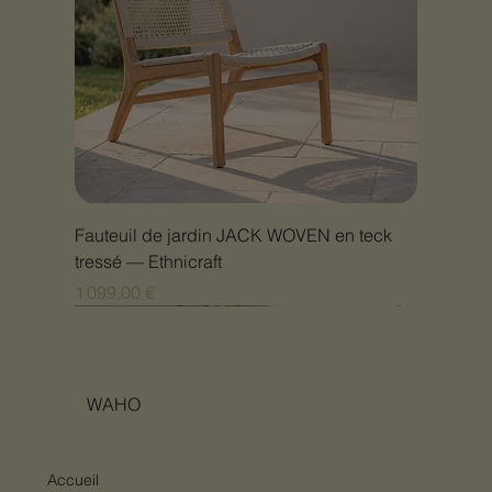
Fauteuil de jardin JACK WOVEN en teck
tressé — Ethnicraft
Prix
1 099,00 €
Nouveauté
Nouveauté
Nouveauté
Nouveauté
Nouveauté
Nouveauté
Nouveauté
Nouveauté
Nouveauté
Nouveauté
Nouveauté
Nouveauté
Nouveauté
Nouveauté
WAHO
Accueil