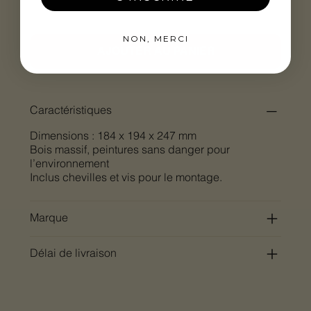
NON, MERCI
AJOUTER AU PANIER
Caractéristiques
Dimensions : 184 x 194 x 247 mm
Bois massif, peintures sans danger pour
l’environnement
Inclus chevilles et vis pour le montage.
Marque
Délai de livraison