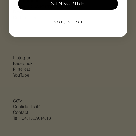
Nos marques
S'INSCRIRE
Conseils & Evénements
Blog
Carte cadeau
NON, MERCI
Instagram
Facebook
Pinterest
YouTube
CGV
Confidentialité
Contact
Tél :
04.13.39.14.13