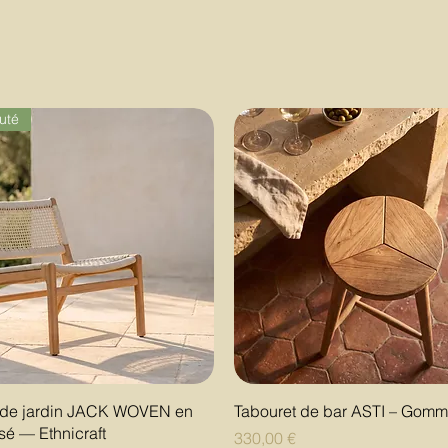
uté
Aperçu rapide
Aperçu rapide
l de jardin JACK WOVEN en
Tabouret de bar ASTI – Gomm
ssé — Ethnicraft
Prix
330,00 €