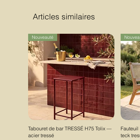
Articles similaires
Nouveauté
Nouvea
Aperçu rapide
Tabouret de bar TRESSÉ H75 Tolix —
Fauteui
acier tressé
teck tre