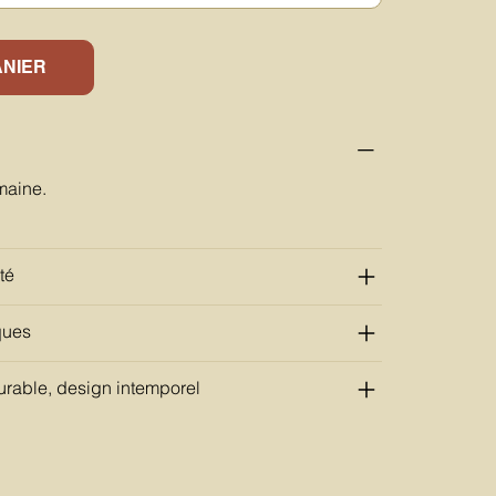
ANIER
maine.
té
ques
rable, design intemporel