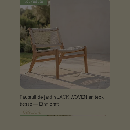
Nouveauté
Fauteuil de jardin JACK WOVEN en teck
tressé — Ethnicraft
Prix
1 099,00 €
Nouveauté
Nouveauté
Nouveauté
Nouveauté
Nouveauté
Nouveauté
Nouveauté
Nouveauté
Nouveauté
Nouveauté
Nouveauté
Nouveauté
Nouveauté
Nouveauté