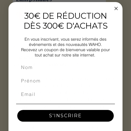
30€ DE RÉDUCTION
DÈS 300€ D'ACHATS
Suspension Bover FORA 90
En vous inscrivant, vous serez informés des
événements et des nouveautés WAHO.
Prix
2 055,00 €
Recevez un coupon de bienvenue valable pour
tout achat sur notre site internet.
La
suspension Bover FORA 90
est prévue pour
une utilisation à l'
extérieur
(IP-66).
La source lumineuse est protégée par un globe en
polyéthylène qui garantit une installation
électrique étanche. L'abat-jour est en osier
synthétique, ce qui le rend très résistant aux
intempéries tout en diffusant une lumière agréable
et diffuse.
S'INSCRIRE
Le résultat est un luminaire qui s'adapte bien à