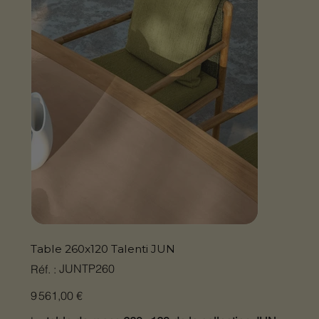
Table 260x120 Talenti JUN
SKU
JUNTP260
Réf. :
JUNTP260
Prix
9 561,00 €