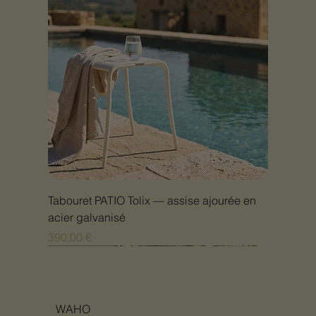
Tabouret PATIO Tolix — assise ajourée en
acier galvanisé
Prix
390,00 €
Nouveauté
Nouveauté
Nouveauté
Nouveauté
Nouveauté
Nouveauté
Nouveauté
Nouveauté
Nouveauté
Nouveauté
Nouveauté
Nouveauté
Nouveauté
Nouveauté
WAHO