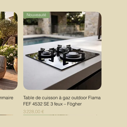
Nouveauté
Aperçu rapide
ommaire
Table de cuisson à gaz outdoor Fìama
FEF 4532 SE 3 feux – Fògher
Prix
3 228,00 €
Nouveauté
Nouveauté
Nouveauté