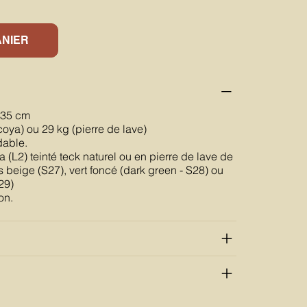
ANIER
 35 cm
coya) ou 29 kg (pierre de lave)
dable.
 (L2) teinté teck naturel ou en pierre de lave de
beige (S27), vert foncé (dark green - S28) ou
29)
on.