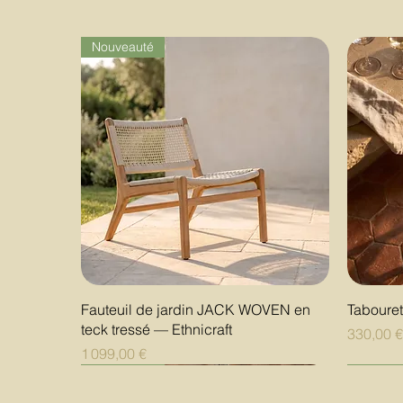
Nouveauté
Aperçu rapide
Fauteuil de jardin JACK WOVEN en
Taboure
teck tressé — Ethnicraft
Prix
330,00 
Prix
1 099,00 €
Nouveauté
Nouveauté
Nouveauté
Nouvea
Nouvea
Nouvea