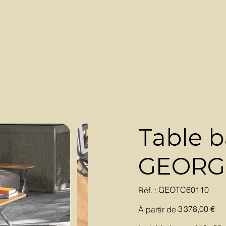
Table b
GEORG
SKU
GEOTC60110
Réf. :
GEOTC60110
Prix
3 378,00 €
À partir de