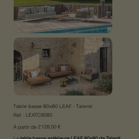
Table basse 80x80 LEAF - Talenti
SKU
LEATC8080
Réf. :
LEATC8080
Prix
2 128,00 €
À partir de
La
table basse extérieure LEAF 80x80 de Talenti
,