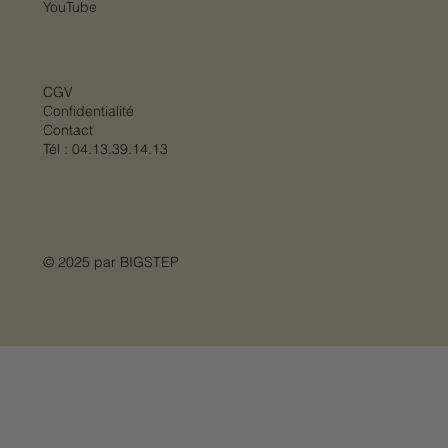
YouTube
CGV
Confidentialité
Contact
Tél :
04.13.39.14.13
© 2025 par
BIGSTEP