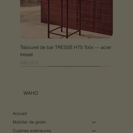
Tabouret de bar TRESSÉ H75 Tolix — acier
tressé
Prix
495,00 €
Nouveauté
Nouveauté
Nouveauté
Nouveauté
Nouveauté
Nouveauté
Nouveauté
Nouveauté
Nouveauté
Nouveauté
Nouveauté
Nouveauté
Nouveauté
Nouveauté
WAHO
Accueil
Mobilier de jardin
Cuisines extérieures