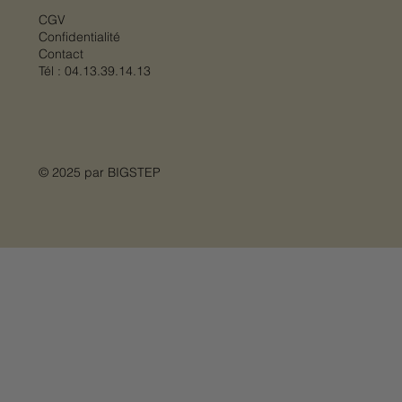
CGV
Confidentialité
Contact
Tél :
04.13.39.14.13
© 2025 par
BIGSTEP