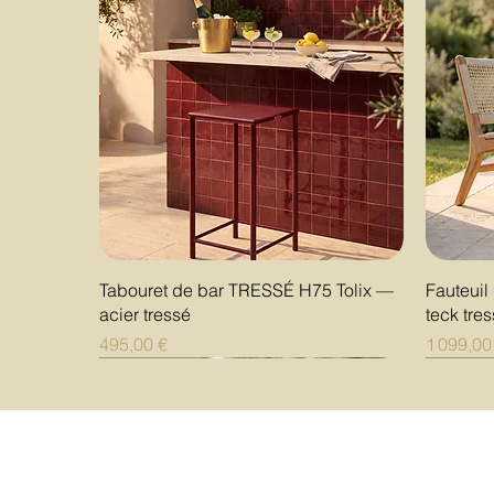
Aperçu rapide
Tabouret de bar TRESSÉ H75 Tolix —
Fauteui
acier tressé
teck tre
Prix
Prix
495,00 €
1 099,00
Nouveauté
Nouveauté
Nouveauté
Nouvea
Nouvea
Nouvea