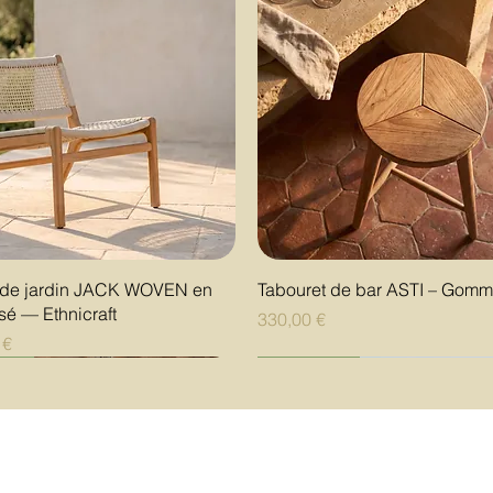
Aperçu rapide
Aperçu rapide
l de jardin JACK WOVEN en
Tabouret de bar ASTI – Gomm
ssé — Ethnicraft
Prix
330,00 €
 €
uté
uté
uté
Nouveauté
Nouveauté
Nouveauté