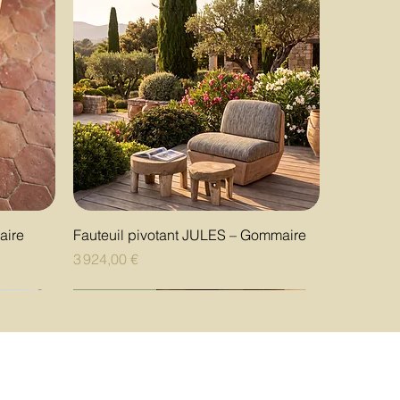
Aperçu rapide
aire
Fauteuil pivotant JULES – Gommaire
Prix
3 924,00 €
Nouveauté
Nouveauté
Nouveauté