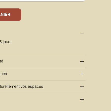
ANIER
5 jours
té
ques
aturellement vos espaces