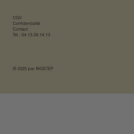
CGV
Confidentialité
Contact
Tél :
04.13.39.14.13
© 2025 par
BIGSTEP