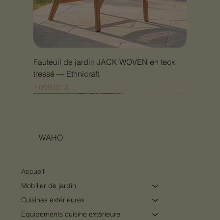
Fauteuil de jardin JACK WOVEN en teck
tressé — Ethnicraft
Prix
1 099,00 €
Nouveauté
Nouveauté
Nouveauté
Nouveauté
Nouveauté
Nouveauté
Nouveauté
Nouveauté
Nouveauté
Nouveauté
Nouveauté
Nouveauté
Nouveauté
Nouveauté
WAHO
Accueil
Mobilier de jardin
Cuisines extérieures
Equipements cuisine extérieure