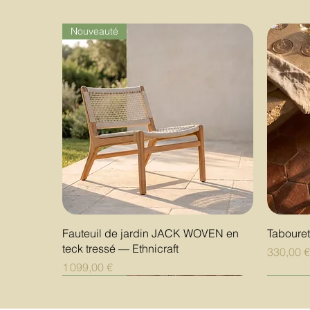
Nouveauté
Aperçu rapide
Fauteuil de jardin JACK WOVEN en
Taboure
teck tressé — Ethnicraft
Prix
330,00 
Prix
1 099,00 €
Nouveauté
Nouveauté
Nouveauté
Nouvea
Nouvea
Nouvea