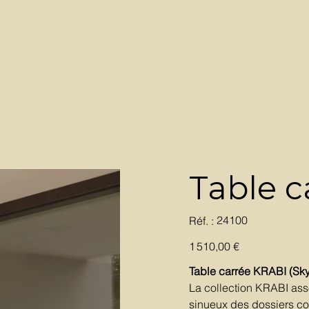
Table c
SKU
24100
Réf. :
24100
Prix
1 510,00 €
Table carrée KRABI (Sky
La collection KRABI asso
sinueux des dossiers con