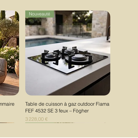
Nouveauté
Aperçu rapide
ommaire
Table de cuisson à gaz outdoor Fìama
FEF 4532 SE 3 feux – Fògher
Prix
3 228,00 €
Nouveauté
Nouveauté
Nouveauté