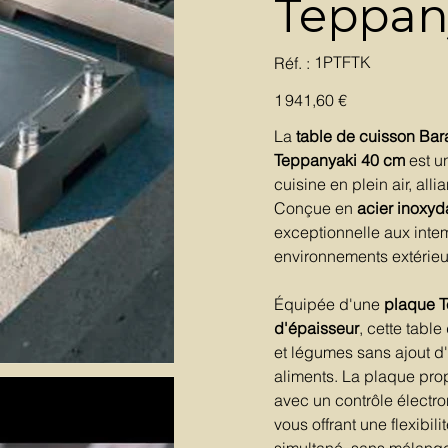
Teppan
SKU
1PTFTK
Réf. :
1PTFTK
Prix
1 941,60 €
La
table de cuisson B
Teppanyaki 40 cm
est u
cuisine en plein air, all
Conçue en
acier inoxyd
exceptionnelle aux intem
environnements extérieu
Équipée d'une
plaque T
d'épaisseur
, cette tabl
et légumes sans ajout d'
aliments. La plaque pr
avec un contrôle électro
vous offrant une flexibil