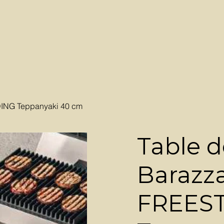
ING Teppanyaki 40 cm
Table d
Barazz
FREES