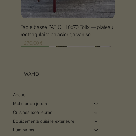
Table basse PATIO 110x70 Tolix — plateau
rectangulaire en acier galvanisé
Prix
1 270,00 €
Nouveauté
Nouveauté
Nouveauté
Nouveauté
Nouveauté
Nouveauté
Nouveauté
Nouveauté
Nouveauté
Nouveauté
Nouveauté
Nouveauté
Nouveauté
Nouveauté
WAHO
Accueil
Mobilier de jardin
Cuisines extérieures
Equipements cuisine extérieure
Luminaires