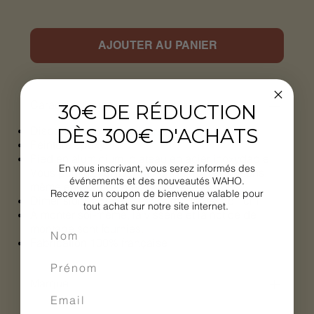
AJOUTER AU PANIER
Caractéristiques
30€ DE RÉDUCTION
Disponible en 38 couleurs.
DÈS 300€ D'ACHATS
Peinture epoxy.
Pied en aluminium, plateau en acier inoxydable.
En vous inscrivant, vous serez informés des
Vous pouvez l’utiliser dehors en toutes saisons,
événements et des nouveautés WAHO.
même en bord de mer.
Recevez un coupon de bienvenue valable pour
Dimensions : Plateau ∅70 cm. Hauteur 61 cm
tout achat sur notre site internet.
À monter soi-même, la visserie et la notice de
montage sont fournies.
Fabrication 100% française
Marque