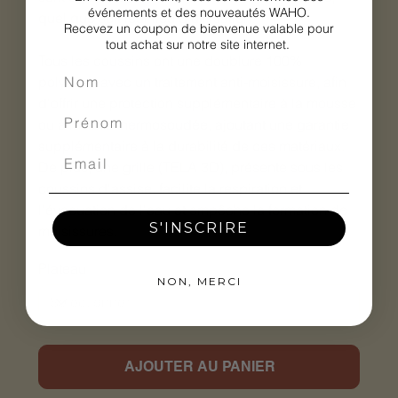
événements et des nouveautés WAHO.
quel que soit leur lieu d'utilisation.
Recevez un coupon de bienvenue valable pour
tout achat sur notre site internet.
Tous les coussins ont une doublure 100%
polyester avec un traitement anti-moisissure, afin
d'offrir une protection supplémentaire à la mousse
ou à la fibre thermosoudée, ajoutant une garantie
supplémentaire à la durabilité de ces matériaux.
De plus, une grille (TELA 3D), présente sous les
coussins d'assise, facilite la respiration et
l'évacuation de l'eau et empêche la formation de
S'INSCRIRE
moisissures.
Plateau
NON, MERCI
AJOUTER AU PANIER