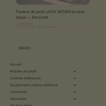
Fauteuil de jardin JACK WOVEN en teck
tressé — Ethnicraft
Prix
1 099,00 €
Nouveauté
Nouveauté
Nouveauté
Nouveauté
Nouveauté
Nouveauté
Nouveauté
Nouveauté
Nouveauté
Nouveauté
Nouveauté
Nouveauté
Nouveauté
Nouveauté
WAHO
Accueil
Mobilier de jardin
Cuisines extérieures
Equipements cuisine extérieure
Luminaires
Décoration
Art de la table