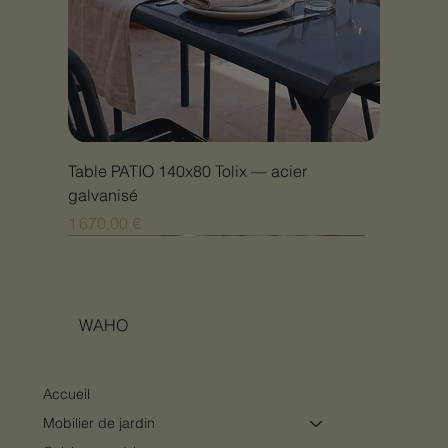
Table PATIO 140x80 Tolix — acier
galvanisé
Prix
1 670,00 €
Nouveauté
Nouveauté
Nouveauté
Nouveauté
Nouveauté
Nouveauté
Nouveauté
Nouveauté
Nouveauté
Nouveauté
Nouveauté
Nouveauté
Nouveauté
Nouveauté
WAHO
Accueil
Mobilier de jardin