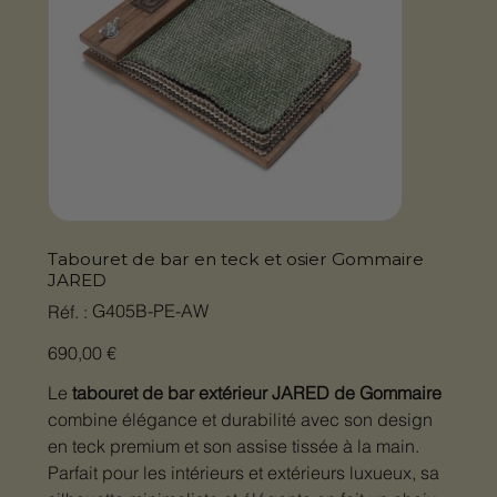
Tabouret de bar en teck et osier Gommaire
JARED
SKU
G405B-PE-AW
Réf. :
G405B-
PE-
AW
Prix
690,00 €
Le
tabouret de bar extérieur JARED de Gommaire
combine élégance et durabilité avec son design
en teck premium et son assise tissée à la main.
Parfait pour les intérieurs et extérieurs luxueux, sa