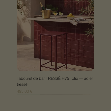
Tabouret de bar TRESSÉ H75 Tolix — acier
tressé
Prix
495,00 €
Nouveauté
Nouveauté
Nouveauté
Nouveauté
Nouveauté
Nouveauté
Nouveauté
Nouveauté
Nouveauté
Nouveauté
Nouveauté
Nouveauté
Nouveauté
Nouveauté