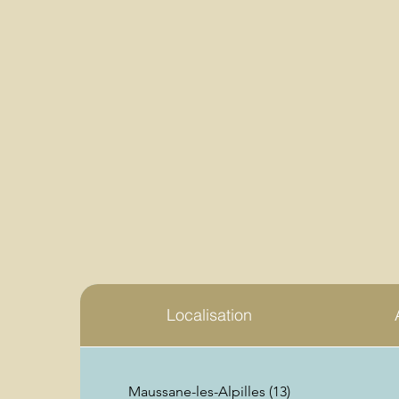
Localisation
Maussane-les-Alpilles (13)