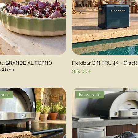
tarte GRANDE AL FORNO
Fieldbar GIN TRUNK – Glaciè
Ø30 cm
Prix
389,00 €
auté
Nouveauté