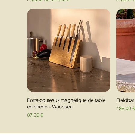
Porte-couteaux magnétique de table
Fieldba
en chêne – Woodsea
Prix
199,00 
Prix
87,00 €