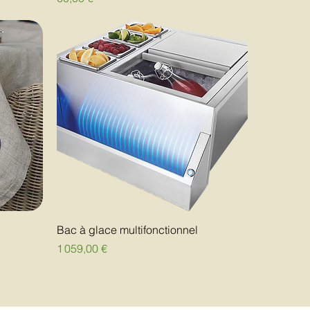
Bac à glace multifonctionnel
Prix
1 059,00 €