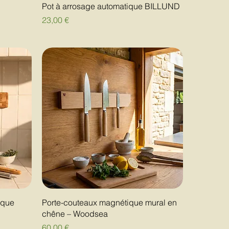
Pot à arrosage automatique BILLUND
Prix
23,00 €
ique
Porte-couteaux magnétique mural en
chêne – Woodsea
Prix
60,00 €