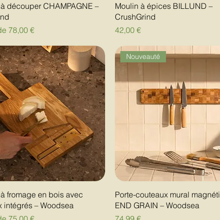
 à découper CHAMPAGNE –
Moulin à épices BILLUND –
ind
CrushGrind
motionnel
Prix
 de
78,00 €
42,00 €
Nouveauté
à fromage en bois avec
Porte-couteaux mural magnét
x intégrés – Woodsea
END GRAIN – Woodsea
motionnel
Prix
 de
75,00 €
74,99 €