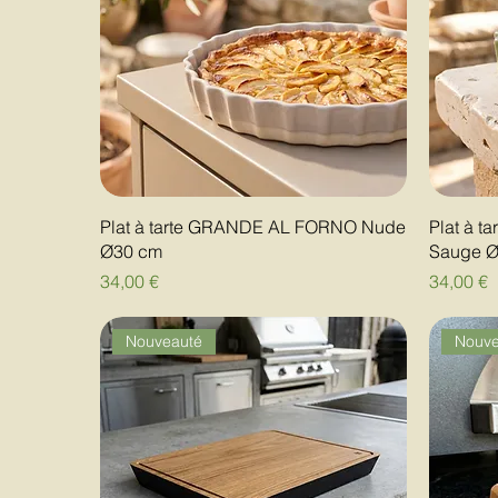
Plat à tarte GRANDE AL FORNO Nude
Plat à 
Ø30 cm
Sauge 
Prix
Prix
34,00 €
34,00 €
Nouveauté
Nouve