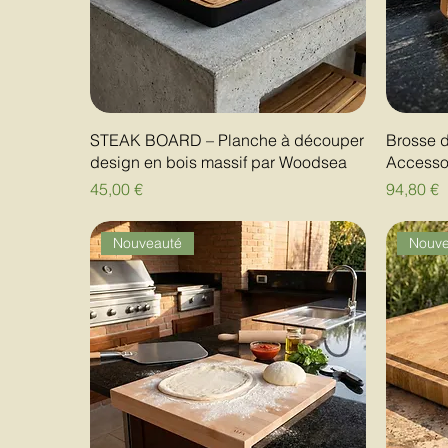
STEAK BOARD – Planche à découper
Brosse d
design en bois massif par Woodsea
Accessoi
Prix
Prix
45,00 €
94,80 €
Nouveauté
Nouve