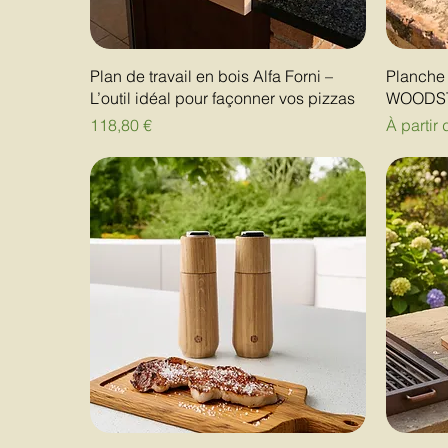
Plan de travail en bois Alfa Forni –
Planche 
L’outil idéal pour façonner vos pizzas
WOODST
Prix
Prix pro
118,80 €
À partir