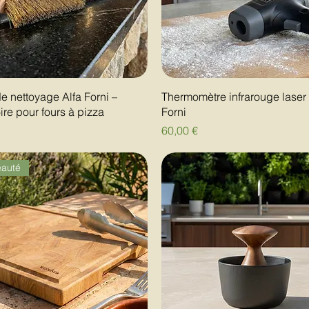
e nettoyage Alfa Forni –
Thermomètre infrarouge laser 
re pour fours à pizza
Forni
Prix
60,00 €
auté