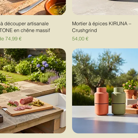
à découper artisanale
Mortier à épices KIRUNA –
ONE en chêne massif
Crushgrind
motionnel
Prix
 de
74,99 €
54,00 €