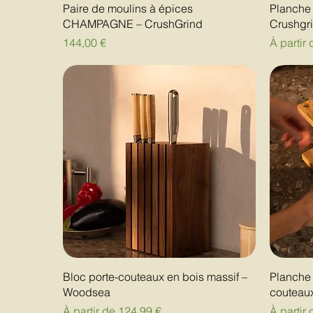
Paire de moulins à épices
Planche
CHAMPAGNE – CrushGrind
Crushgr
Prix
Prix pro
144,00 €
À partir
Bloc porte-couteaux en bois massif –
Planche 
Woodsea
couteau
Prix promotionnel
Prix pro
À partir de
124,99 €
À partir