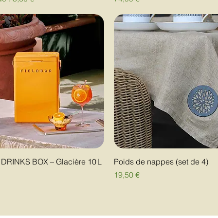
r DRINKS BOX – Glacière 10 L
Poids de nappes (set de 4)
Prix
€
19,50 €