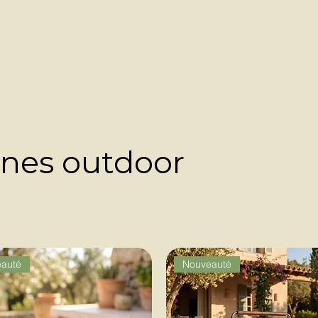
ines outdoor
auté
Nouveauté