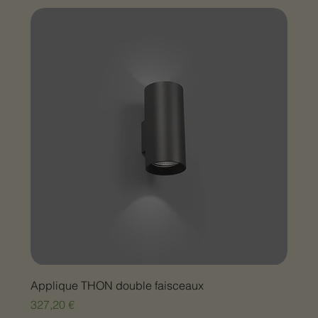
Applique THON double faisceaux
Prix
327,20 €