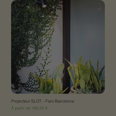
Projecteur SLOT – Faro Barcelona
Prix promotionnel
À partir de
169,20 €