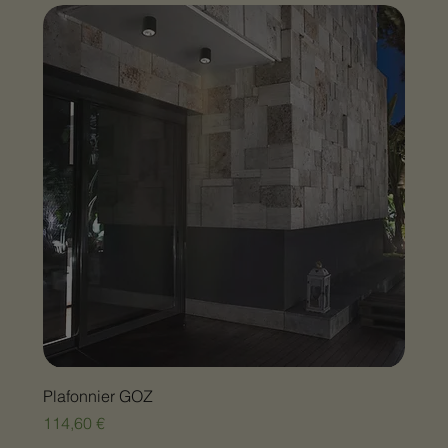
Plafonnier GOZ
Prix
114,60 €