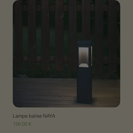
Lampe balise NAYA
Prix
156,00 €