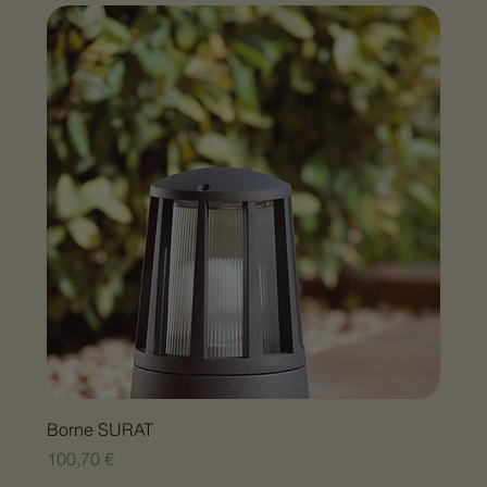
Borne SURAT
Prix
100,70 €