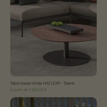
Table basse ronde H32 LEAF - Talenti
Prix promotionnel
À partir de
1 354,00 €