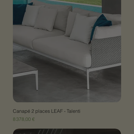
Canapé 2 places LEAF - Talenti
Prix
8 378,00 €