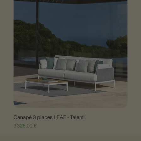
Canapé 3 places LEAF - Talenti
Prix
9 326,00 €