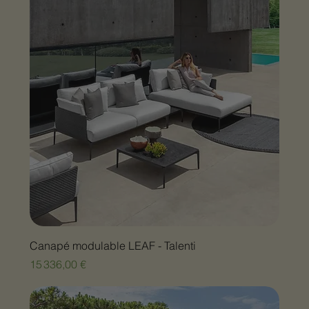
Canapé modulable LEAF - Talenti
Prix
15 336,00 €