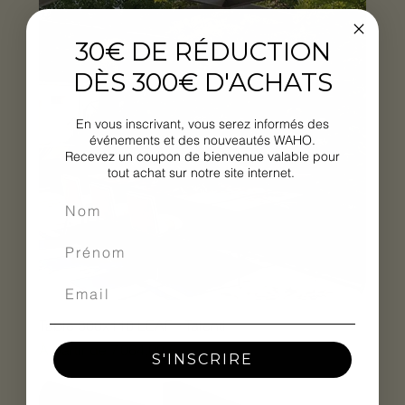
30€ DE RÉDUCTION
DÈS 300€ D'ACHATS
En vous inscrivant, vous serez informés des
événements et des nouveautés WAHO.
Recevez un coupon de bienvenue valable pour
tout achat sur notre site internet.
Table 300x110 LEAF - Talenti
Prix promotionnel
À partir de
7 064,00 €
S'INSCRIRE