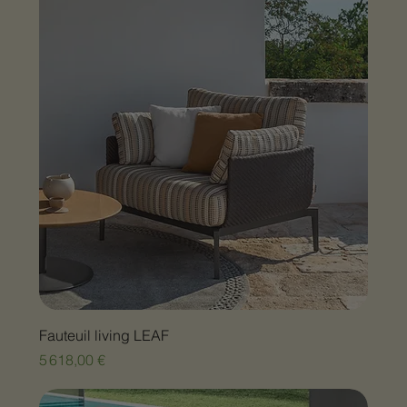
Fauteuil living LEAF
Prix
5 618,00 €