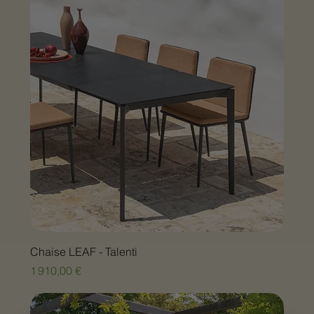
Chaise LEAF - Talenti
Prix
1 910,00 €