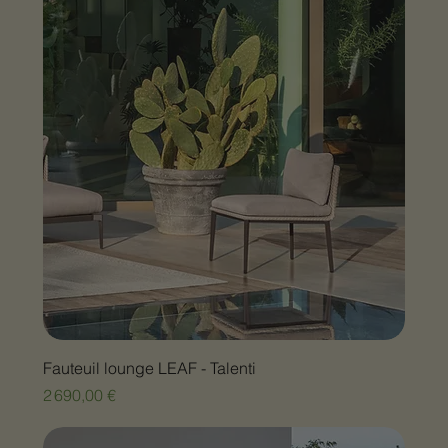
Fauteuil lounge LEAF - Talenti
Prix
2 690,00 €