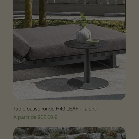
Table basse ronde H40 LEAF - Talenti
Prix promotionnel
À partir de
902,00 €