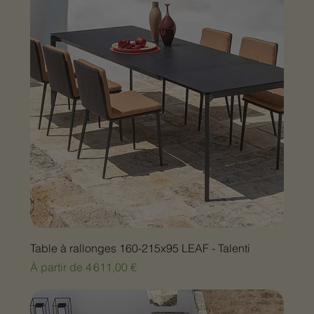
Table à rallonges 160-215x95 LEAF - Talenti
Prix promotionnel
À partir de
4 611,00 €