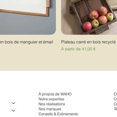
en bois de manguier et émail
Plateau carré en bois recyclé
Prix promotionnel
À partir de
41,00 €
À propos de WAHO
C
Notre expertise
C
Nos réalisations
C
Nos marques
T
Conseils & Evénements