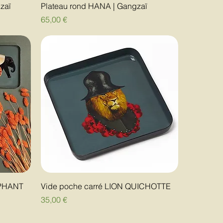
zaï
Plateau rond HANA | Gangzaï
Prix
65,00 €
EPHANT
Vide poche carré LION QUICHOTTE
Prix
35,00 €