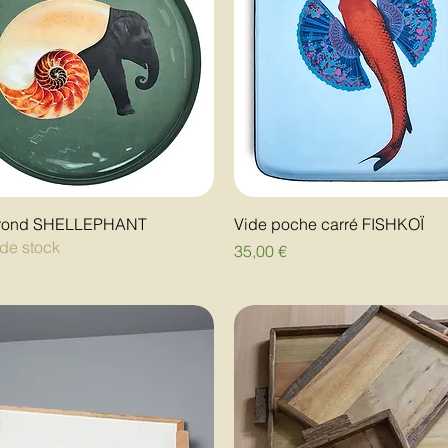
 rond SHELLEPHANT
Vide poche carré FISHKOÏ
de stock
Prix
35,00 €