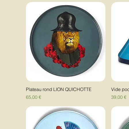
Plateau rond LION QUICHOTTE
Vide po
Prix
Prix
65,00 €
39,00 €