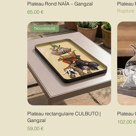
Plateau Rond NAÏA – Gangzaï
Plateau
Rupture 
Prix
65,00 €
Nouveauté
Plateau rectangulaire CULBUTO |
Plateau
Gangzaï
Prix
102,00 
Prix
59,00 €