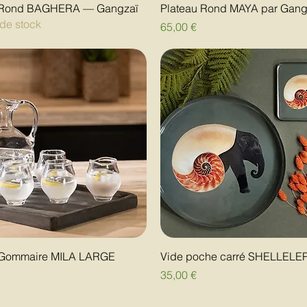
 Rond BAGHERA — Gangzaï
Plateau Rond MAYA par Gang
de stock
Prix
65,00 €
 Gommaire MILA LARGE
Vide poche carré SHELLEL
Prix
€
35,00 €